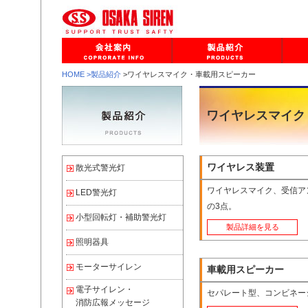
HOME
>製品紹介
>ワイヤレスマイク・車載用スピーカー
ワイヤレスマイク
ワイヤレス装置
散光式警光灯
ワイヤレスマイク、受信ア
LED警光灯
の3点。
小型回転灯・補助警光灯
製品詳細を見る
照明器具
モーターサイレン
車載用スピーカー
電子サイレン・
セパレート型、コンビネー
消防広報メッセージ