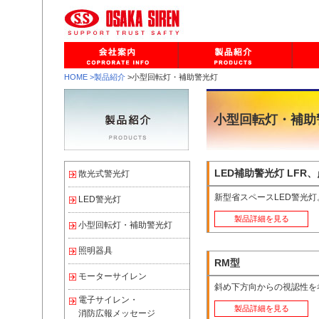
HOME
>製品紹介
>小型回転灯・補助警光灯
小型回転灯・補助
LED補助警光灯 LFR
散光式警光灯
新型省スペースLED警光灯
LED警光灯
製品詳細を見る
小型回転灯・補助警光灯
照明器具
RM型
モーターサイレン
斜め下方向からの視認性を
電子サイレン・
製品詳細を見る
消防広報メッセージ