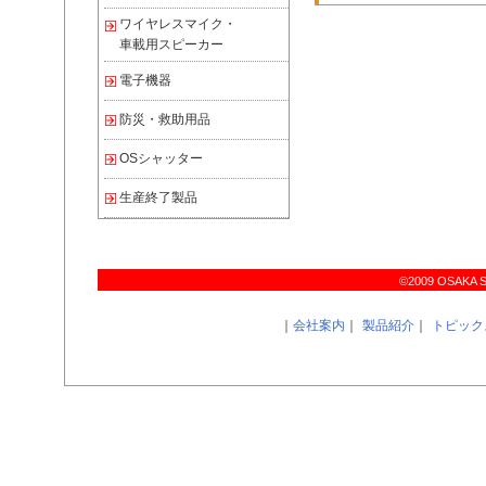
ワイヤレスマイク・
車載用スピーカー
電子機器
防災・救助用品
OSシャッター
生産終了製品
©2009 OSAKA SIR
｜
会社案内
｜
製品紹介
｜
トピック