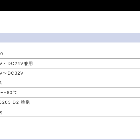
50
2V・DC24V兼用
V〜DC32V
A
℃〜+80℃
D0203 D2 準拠
g