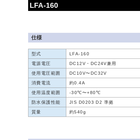
LFA-160
仕様
型式
LFA-160
電源電圧
DC12V・DC24V兼用
使用電圧範囲
DC10V〜DC32V
消費電流
約0.4A
使用温度範囲
-30℃〜+80℃
防水保護性能
JIS D0203 D2 準拠
質量
約540g